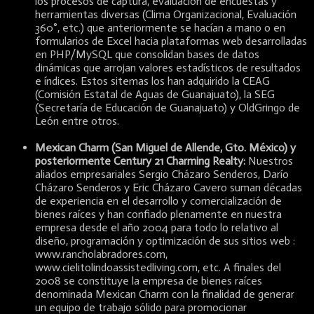
los procesos de captura, evaluación de encuestas y
herramientas diversas (Clima Organizacional, Evaluación
360°, etc.) que anteriormente se hacían a mano o en
formularios de Excel hacia plataformas web desarrolladas
en PHP/MySQL que consolidan bases de datos
dinámicas que arrojan valores estadísticos de resultados
e índices. Estos sitemas los han adquirido la CEAG
(Comisión Estatal de Aguas de Guanajuato), la SEG
(Secretaría de Educación de Guanajuato) y OldGringo de
León entre otros.
Mexican Charm (San Miguel de Allende, Gto. México) y
posteriormente Century 21 Charming Realty:
Nuestros
aliados empresariales Sergio Cházaro Senderos, Darío
Cházaro Senderos y Eric Cházaro Cavero suman décadas
de experiencia en el desarrollo y comercialización de
bienes raíces y han confiado plenamente en nuestra
empresa desde el año 2004 para todo lo relativo al
diseño, programación y optimización de sus sitios web :
www.rancholabradores.com,
www.cielitolindoassistedliving.com, etc. A finales del
2008 se constituye la empresa de bienes raíces
denominada Mexican Charm con la finalidad de generar
un equipo de trabajo sólido para promocionar