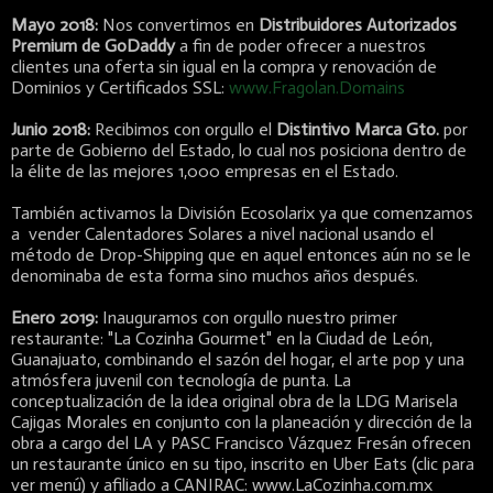
Mayo 2018:
Nos convertimos en
Distribuidores Autorizados
Premium de GoDaddy
a fin de poder ofrecer a nuestros
clientes una oferta sin igual en la compra y renovación de
Dominios y Certificados SSL:
www.Fragolan.Domains
Junio 2018:
Recibimos con orgullo el
Distintivo Marca Gto.
por
parte de Gobierno del Estado, lo cual nos posiciona dentro de
la élite de las mejores 1,000 empresas en el Estado.
También activamos la División Ecosolarix ya que comenzamos
a vender Calentadores Solares a nivel nacional usando el
método de Drop-Shipping que en aquel entonces aún no se le
denominaba de esta forma sino muchos años después.
Enero 2019:
Inauguramos con orgullo nuestro primer
restaurante: "La Cozinha Gourmet" en la Ciudad de León,
Guanajuato, combinando el sazón del hogar, el arte pop y una
atmósfera juvenil con tecnología de punta. La
conceptualización de la idea original obra de la LDG Marisela
Cajigas Morales en conjunto con la planeación y dirección de la
obra a cargo del LA y PASC Francisco Vázquez Fresán ofrecen
un restaurante único en su tipo, inscrito en Uber Eats (clic para
ver menú) y afiliado a CANIRAC: www.LaCozinha.com.mx