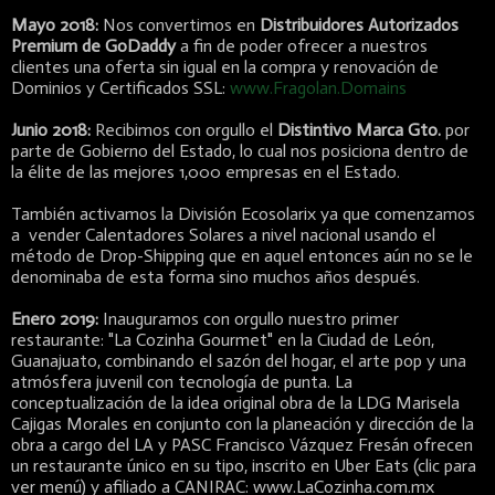
Mayo 2018:
Nos convertimos en
Distribuidores Autorizados
Premium de GoDaddy
a fin de poder ofrecer a nuestros
clientes una oferta sin igual en la compra y renovación de
Dominios y Certificados SSL:
www.Fragolan.Domains
Junio 2018:
Recibimos con orgullo el
Distintivo Marca Gto.
por
parte de Gobierno del Estado, lo cual nos posiciona dentro de
la élite de las mejores 1,000 empresas en el Estado.
También activamos la División Ecosolarix ya que comenzamos
a vender Calentadores Solares a nivel nacional usando el
método de Drop-Shipping que en aquel entonces aún no se le
denominaba de esta forma sino muchos años después.
Enero 2019:
Inauguramos con orgullo nuestro primer
restaurante: "La Cozinha Gourmet" en la Ciudad de León,
Guanajuato, combinando el sazón del hogar, el arte pop y una
atmósfera juvenil con tecnología de punta. La
conceptualización de la idea original obra de la LDG Marisela
Cajigas Morales en conjunto con la planeación y dirección de la
obra a cargo del LA y PASC Francisco Vázquez Fresán ofrecen
un restaurante único en su tipo, inscrito en Uber Eats (clic para
ver menú) y afiliado a CANIRAC: www.LaCozinha.com.mx