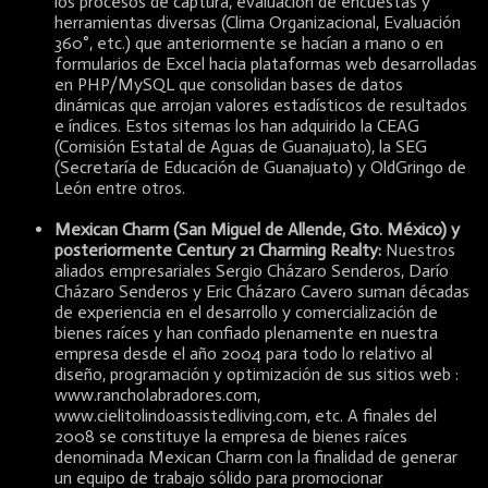
los procesos de captura, evaluación de encuestas y
herramientas diversas (Clima Organizacional, Evaluación
360°, etc.) que anteriormente se hacían a mano o en
formularios de Excel hacia plataformas web desarrolladas
en PHP/MySQL que consolidan bases de datos
dinámicas que arrojan valores estadísticos de resultados
e índices. Estos sitemas los han adquirido la CEAG
(Comisión Estatal de Aguas de Guanajuato), la SEG
(Secretaría de Educación de Guanajuato) y OldGringo de
León entre otros.
Mexican Charm (San Miguel de Allende, Gto. México) y
posteriormente Century 21 Charming Realty:
Nuestros
aliados empresariales Sergio Cházaro Senderos, Darío
Cházaro Senderos y Eric Cházaro Cavero suman décadas
de experiencia en el desarrollo y comercialización de
bienes raíces y han confiado plenamente en nuestra
empresa desde el año 2004 para todo lo relativo al
diseño, programación y optimización de sus sitios web :
www.rancholabradores.com,
www.cielitolindoassistedliving.com, etc. A finales del
2008 se constituye la empresa de bienes raíces
denominada Mexican Charm con la finalidad de generar
un equipo de trabajo sólido para promocionar